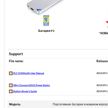
Батарея P2
*НОВИ
Support
File name:
Release
PL3 10400mAh User Manual
2014.09.1
Why Choose LUXA2 Power Banks
2014.09.1
Battery Buyer's Guide
2014.09.1
Модель
Портативная батарея в кожаном корпу