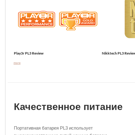
Play3r PL3 Review
Nikktech PL3 Revie
more
Качественное питание
Портативная батарея PL3 использует
Cerebral-Overload PL3 Review
An introduction to th