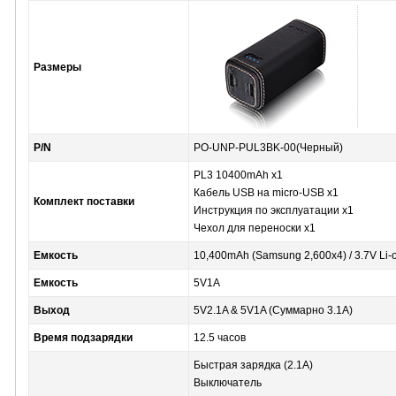
Размеры
P/N
PO-UNP-PUL3BK-00(Черный)
PL3 10400mAh x1
Кабель USB на micro-USB x1
Комплект поставки
Инструкция по эксплуатации x1
Чехол для переноски x1
Емкость
10,400mAh (Samsung 2,600x4) / 3.7V Li-
Емкость
5V1A
Выход
5V2.1A & 5V1A (Суммарно 3.1A)
Время подзарядки
12.5 часов
Быстрая зарядка (2.1A)
Выключатель